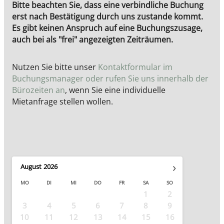
Bitte beachten Sie, dass eine verbindliche Buchung
erst nach Bestätigung durch uns zustande kommt.
Es gibt keinen Anspruch auf eine Buchungszusage,
auch bei als "frei" angezeigten Zeiträumen.
Nutzen Sie bitte unser
Kontaktformular im
Buchungsmanager oder rufen Sie uns innerhalb der
Bürozeiten an
, wenn Sie eine individuelle
Mietanfrage stellen wollen.
›
August
2026
MO
DI
MI
DO
FR
SA
SO
1
2
3
4
5
6
7
8
9
10
11
12
13
14
15
16